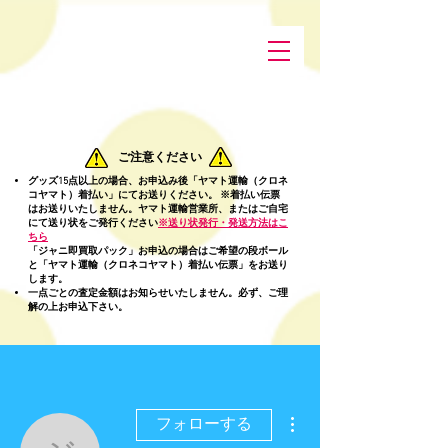
ご注意ください
グッズ15点以上の場合
、お申込み後「ヤマト運輸（クロネ
コヤマト）着払い」にてお送りください。 ※着払い伝票
はお送りいたしません。ヤマト運輸営業所、またはご自宅
にて送り状をご発行ください
※送り状発行・発送方法はこ
ちら
「ジャニ即買取パック」お申込の場合はご希望の段ボール
と「ヤマト運輸（クロネコヤマト）着払い伝票」をお送り
します。
一点ごとの査定金額はお知らせいたしません。必ず、ご理
解の上お申込下さい。
その他
フォローする