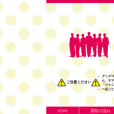
グッズ1
ん。ヤマ
ご注意ください
「ジャニ
一点ごと
HOME
買取の流れ